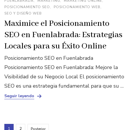
FUENLABRADA
MARKETING
MARKETING ONLINE
POSICIONAMIENTO SEO
POSICIONAMIENTO WEB
SEO Y DISEÑO WEB
Maximice el Posicionamiento
SEO en Fuenlabrada: Estrategias
Locales para su Éxito Online
Posicionamiento SEO en Fuenlabrada
Posicionamiento SEO en Fuenlabrada: Mejore la
Visibilidad de su Negocio Local El posicionamiento
SEO es una estrategia fundamental para que su …
Seguir leyendo
Paginación
Página
Página
1
2
Posterior