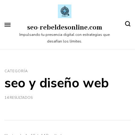
Saltar
al
contenido
seo-rebeldesonline.com
(presiona
Impulsando tu presencia digital con estrategias que
desafían los límites.
la
tecla
Intro)
CATEGORÍA
seo y diseño web
14 RESULTADOS