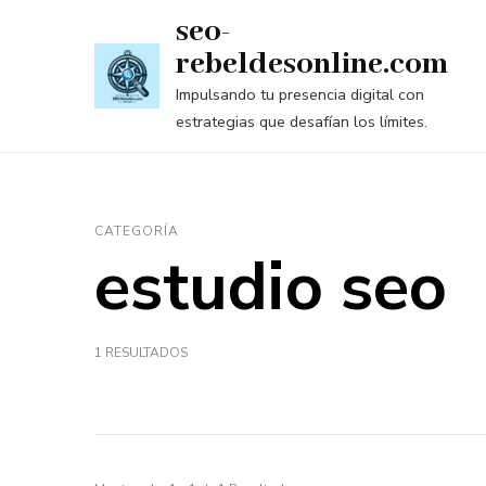
Saltar
seo-
al
rebeldesonline.com
contenido
Impulsando tu presencia digital con
(presiona
estrategias que desafían los límites.
la
tecla
Intro)
CATEGORÍA
estudio seo
1 RESULTADOS