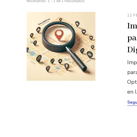
Mostrando: 1 - 1 de 1 Resultados
12 F
Im
pa
Di
Imp
par
Opt
en l
Segu