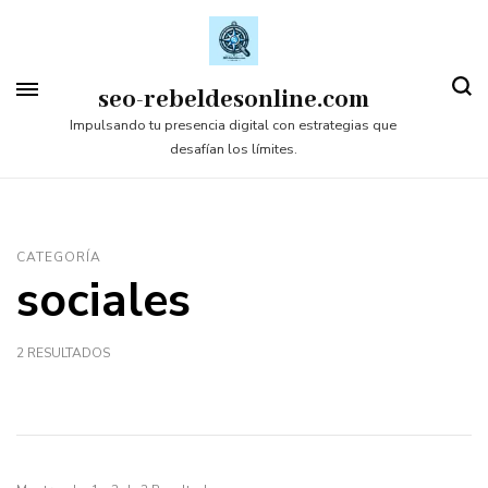
Saltar
al
contenido
seo-rebeldesonline.com
(presiona
Impulsando tu presencia digital con estrategias que
desafían los límites.
la
tecla
Intro)
CATEGORÍA
sociales
2 RESULTADOS