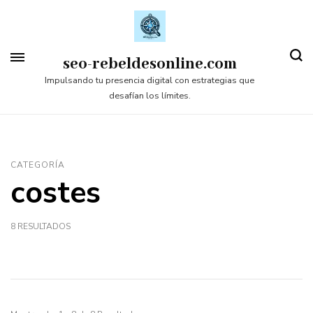
Saltar
al
contenido
seo-rebeldesonline.com
(presiona
Impulsando tu presencia digital con estrategias que
desafían los límites.
la
tecla
Intro)
CATEGORÍA
costes
8 RESULTADOS