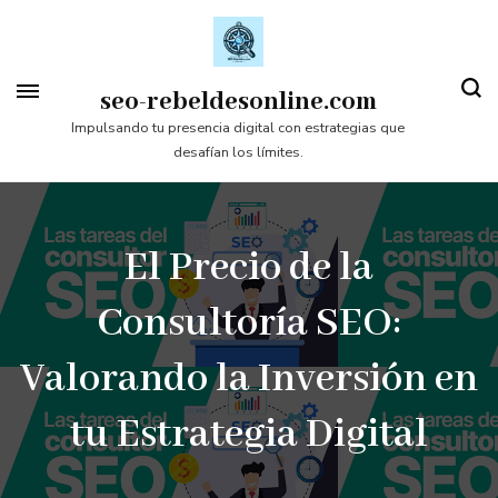
Saltar
al
contenido
seo-rebeldesonline.com
(presiona
Impulsando tu presencia digital con estrategias que
desafían los límites.
la
tecla
Intro)
El Precio de la
Consultoría SEO:
Valorando la Inversión en
tu Estrategia Digital