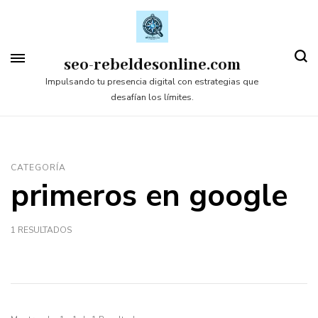
Saltar
al
contenido
seo-rebeldesonline.com
(presiona
Impulsando tu presencia digital con estrategias que
desafían los límites.
la
tecla
Intro)
CATEGORÍA
primeros en google
1 RESULTADOS