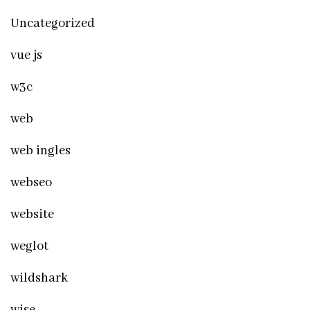
Uncategorized
vue js
w3c
web
web ingles
webseo
website
weglot
wildshark
wise