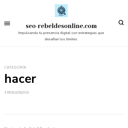
Saltar
al
contenido
seo-rebeldesonline.com
(presiona
Impulsando tu presencia digital con estrategias que
desafían los límites.
la
tecla
Intro)
CATEGORÍA
hacer
3 RESULTADOS