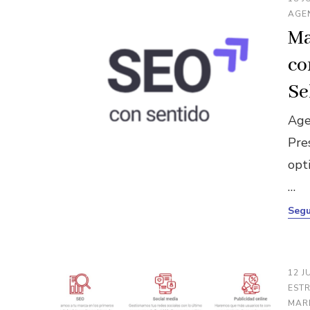
AGE
Ma
co
Se
Age
Pres
opt
…
Segu
12 J
ESTR
MAR