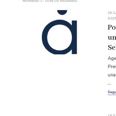
Mostrando: 1 - 10 de 107 Resultados
28 J
AGE
Po
un
Se
Age
Pres
una
…
Segu
18 J