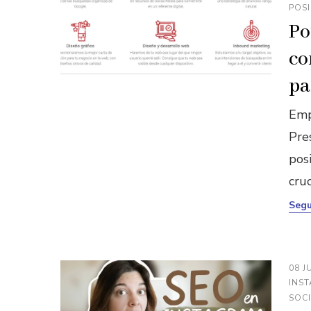
POS
Po
co
pa
Emp
Pres
pos
cruc
Segu
08 J
INS
SOCI