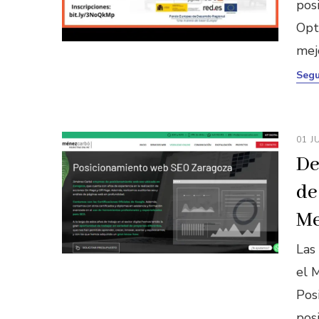
pos
Opt
mejo
Segu
01 J
De
de
Me
Las
el 
Pos
pos