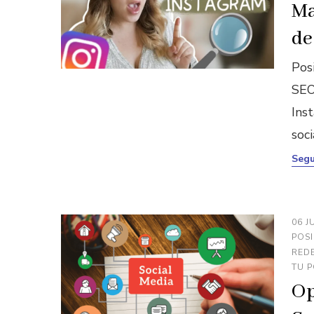
Ma
de
Pos
SEO
Inst
soc
Segu
06 J
POS
REDE
TU 
Op