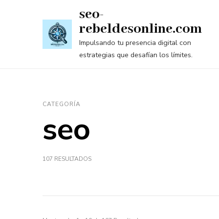
Saltar
seo-
al
rebeldesonline.com
contenido
Impulsando tu presencia digital con
(presiona
estrategias que desafían los límites.
la
tecla
Intro)
CATEGORÍA
seo
107 RESULTADOS