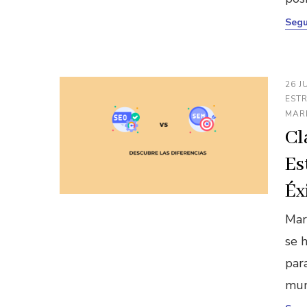
Segu
26 J
ESTR
MARK
Cl
Es
Éx
Mar
se 
par
mun