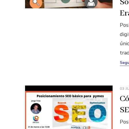
So
Er
Pos
digi
úni
tra
Segu
03 J
Có
SE
Pos