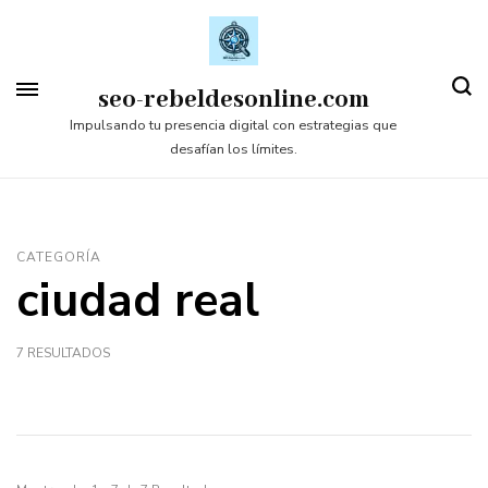
Saltar
al
contenido
seo-rebeldesonline.com
(presiona
Impulsando tu presencia digital con estrategias que
desafían los límites.
la
tecla
Intro)
CATEGORÍA
ciudad real
7 RESULTADOS