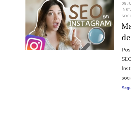
08 J
INS
SOCI
Ma
de
Pos
SEO
Inst
soc
Segu