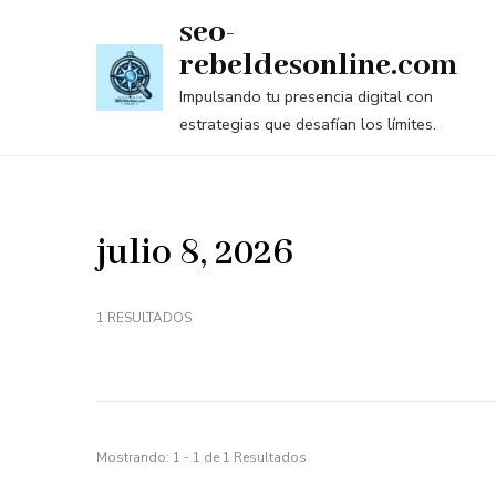
Saltar
seo-
al
rebeldesonline.com
contenido
Impulsando tu presencia digital con
(presiona
estrategias que desafían los límites.
la
tecla
Intro)
julio 8, 2026
1 RESULTADOS
Mostrando: 1 - 1 de 1 Resultados