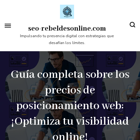
Saltar
al
contenido
seo-rebeldesonline.com
(presiona
Impulsando tu presencia digital con estrategias que
desafían los límites.
la
tecla
Intro)
Guía completa sobre los
precios de
posicionamiento web:
¡Optimiza tu visibilidad
online!