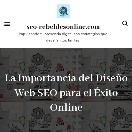
Saltar
al
contenido
seo-rebeldesonline.com
(presiona
Impulsando tu presencia digital con estrategias que
desafían los límites.
la
tecla
Intro)
La Importancia del Diseño
Web SEO para el Éxito
Online