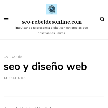
Saltar
al
contenido
seo-rebeldesonline.com
(presiona
Impulsando tu presencia digital con estrategias que
desafían los límites.
la
tecla
Intro)
CATEGORÍA
seo y diseño web
14 RESULTADOS