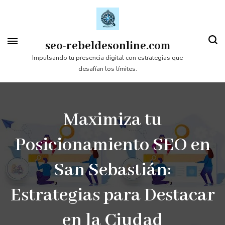
Saltar
al
contenido
seo-rebeldesonline.com
(presiona
Impulsando tu presencia digital con estrategias que
desafían los límites.
la
tecla
Intro)
Maximiza tu
Posicionamiento SEO en
San Sebastián:
Estrategias para Destacar
en la Ciudad