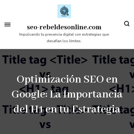
Saltar
al
contenido
seo-rebeldesonline.com
(presiona
Impulsando tu presencia digital con estrategias que
desafían los límites.
la
tecla
Intro)
Optimización SEO en
Google: La Importancia
del H1 en tu Estrategia