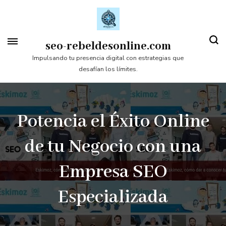
Saltar
al
contenido
seo-rebeldesonline.com
(presiona
Impulsando tu presencia digital con estrategias que
desafían los límites.
la
tecla
Intro)
Potencia el Éxito Online
de tu Negocio con una
Empresa SEO
Especializada