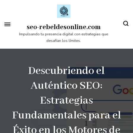
Saltar
al
contenido
seo-rebeldesonline.com
(presiona
Impulsando tu presencia digital con estrategias que
desafían los límites.
la
tecla
Intro)
Descubriendo el
Auténtico SEO:
Estrategias
Fundamentales para el
Éxito en los Motores de