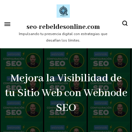
Saltar
al
contenido
seo-rebeldesonline.com
(presiona
Impulsando tu presencia digital con estrategias que
desafían los límites.
la
tecla
Intro)
Mejora la Visibilidad de
tu Sitio Web con Webnode
SEO