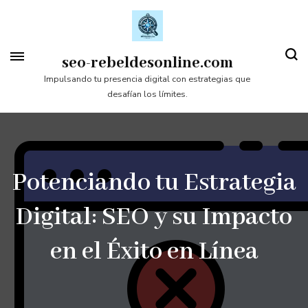
Saltar
al
contenido
seo-rebeldesonline.com
(presiona
Impulsando tu presencia digital con estrategias que
desafían los límites.
la
tecla
Intro)
Potenciando tu Estrategia
Digital: SEO y su Impacto
en el Éxito en Línea