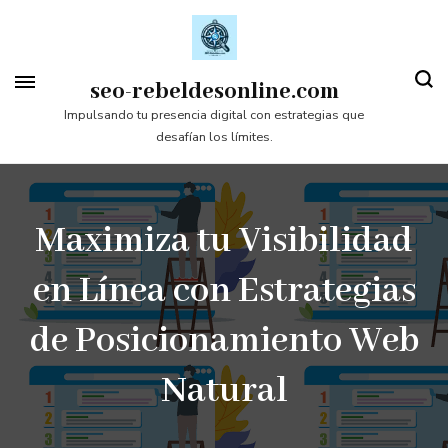
Saltar
al
contenido
seo-rebeldesonline.com
(presiona
Impulsando tu presencia digital con estrategias que
desafían los límites.
la
tecla
Intro)
Maximiza tu Visibilidad
en Línea con Estrategias
de Posicionamiento Web
Natural