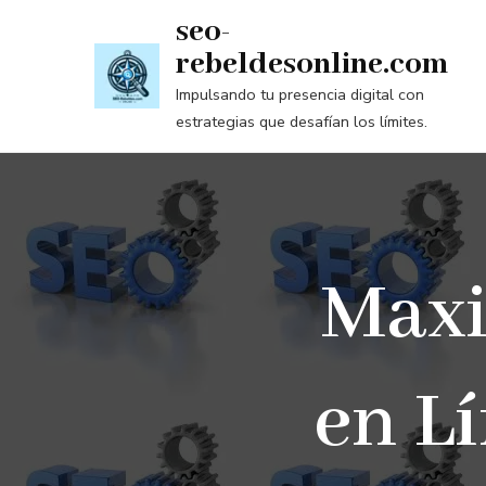
Saltar
seo-
al
rebeldesonline.com
contenido
Impulsando tu presencia digital con
(presiona
estrategias que desafían los límites.
la
tecla
Intro)
Maxi
en L