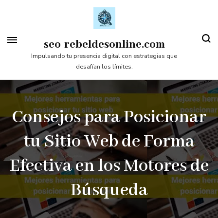
Saltar
al
contenido
seo-rebeldesonline.com
(presiona
Impulsando tu presencia digital con estrategias que
desafían los límites.
la
tecla
Intro)
Consejos para Posicionar
tu Sitio Web de Forma
Efectiva en los Motores de
Búsqueda