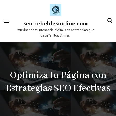
Saltar
al
contenido
seo-rebeldesonline.com
(presiona
Impulsando tu presencia digital con estrategias que
desafían los límites.
la
tecla
Intro)
Optimiza tu Página con
Estrategias SEO Efectivas