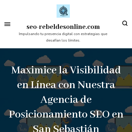
Saltar
al
contenido
seo-rebeldesonline.com
(presiona
Impulsando tu presencia digital con estrategias que
desafían los límites.
la
tecla
Intro)
Maximice la Visibilidad
en Línea con Nuestra
Agencia de
Posicionamiento SEO en
San Sebastián