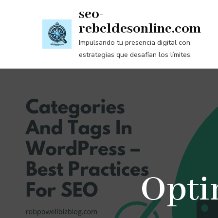
Saltar
seo-
al
rebeldesonline.com
contenido
Impulsando tu presencia digital con
(presiona
estrategias que desafían los límites.
la
tecla
Intro)
Opti