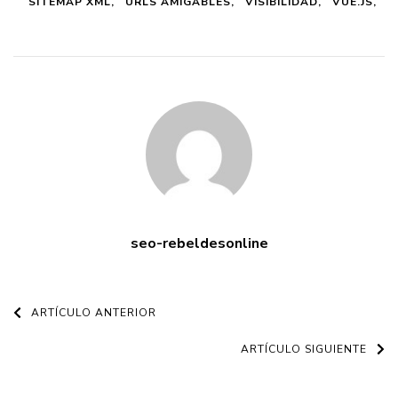
SITEMAP XML
URLS AMIGABLES
VISIBILIDAD
VUE.JS
seo-rebeldesonline
Navegación
ARTÍCULO ANTERIOR
de
ARTÍCULO SIGUIENTE
entradas