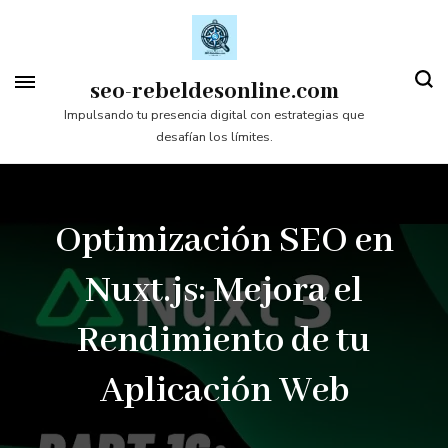
Saltar
al
contenido
seo-rebeldesonline.com
(presiona
Impulsando tu presencia digital con estrategias que
desafían los límites.
la
tecla
Intro)
Optimización SEO en
Nuxt.js: Mejora el
Rendimiento de tu
Aplicación Web