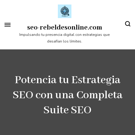
Saltar
al
contenido
seo-rebeldesonline.com
(presiona
Impulsando tu presencia digital con estrategias que
desafían los límites.
la
tecla
Intro)
Potencia tu Estrategia
SEO con una Completa
Suite SEO