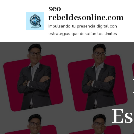
Saltar
seo-
al
rebeldesonline.com
contenido
Impulsando tu presencia digital con
(presiona
estrategias que desafían los límites.
la
tecla
Intro)
Es