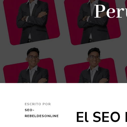
Per
ESCRITO POR
El SEO 
SEO-
REBELDESONLINE