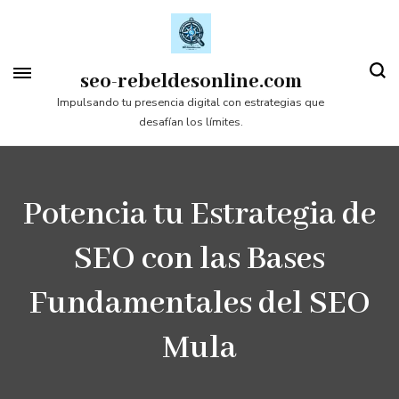
Saltar
al
contenido
seo-rebeldesonline.com
(presiona
Impulsando tu presencia digital con estrategias que
desafían los límites.
la
tecla
Intro)
Potencia tu Estrategia de
SEO con las Bases
Fundamentales del SEO
Mula