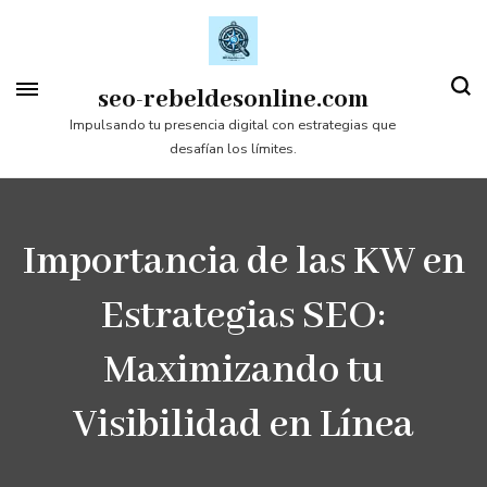
Saltar
al
contenido
seo-rebeldesonline.com
(presiona
Impulsando tu presencia digital con estrategias que
desafían los límites.
la
tecla
Intro)
Importancia de las KW en
Estrategias SEO:
Maximizando tu
Visibilidad en Línea