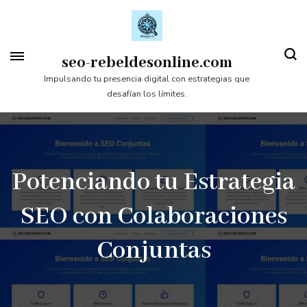
Saltar
al
contenido
seo-rebeldesonline.com
(presiona
Impulsando tu presencia digital con estrategias que
desafían los límites.
la
tecla
Intro)
Potenciando tu Estrategia
SEO con Colaboraciones
Conjuntas