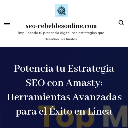
Saltar
al
contenido
seo-rebeldesonline.com
(presiona
Impulsando tu presencia digital con estrategias que
desafían los límites.
la
tecla
Intro)
Potencia tu Estrategia
SEO con Amasty:
Herramientas Avanzadas
para el Éxito en Línea