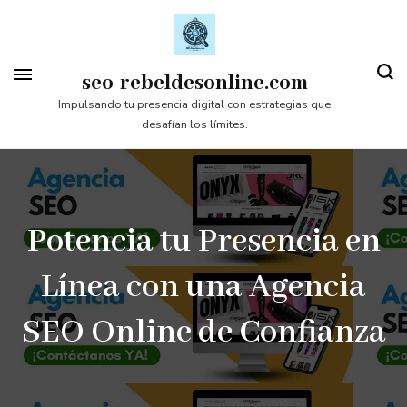
Saltar
al
contenido
seo-rebeldesonline.com
(presiona
Impulsando tu presencia digital con estrategias que
desafían los límites.
la
tecla
Intro)
Potencia tu Presencia en
Línea con una Agencia
SEO Online de Confianza