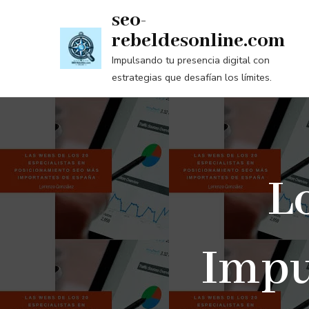
Saltar
seo-
al
rebeldesonline.com
contenido
Impulsando tu presencia digital con
(presiona
estrategias que desafían los límites.
la
tecla
Intro)
L
Impu