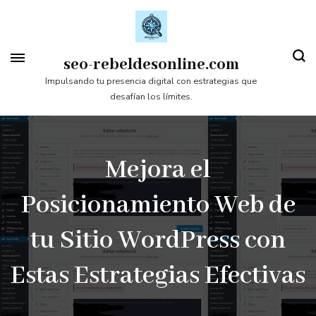
Saltar
al
contenido
seo-rebeldesonline.com
(presiona
Impulsando tu presencia digital con estrategias que
desafían los límites.
la
tecla
Intro)
Mejora el
Posicionamiento Web de
tu Sitio WordPress con
Estas Estrategias Efectivas