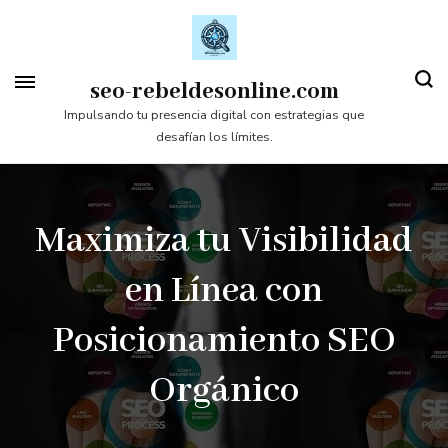
Saltar
al
contenido
seo-rebeldesonline.com
(presiona
Impulsando tu presencia digital con estrategias que
desafían los límites.
la
tecla
Intro)
Maximiza tu Visibilidad
en Línea con
Posicionamiento SEO
Orgánico