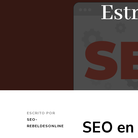
Est
ESCRITO POR
SEO en
SEO-
REBELDESONLINE