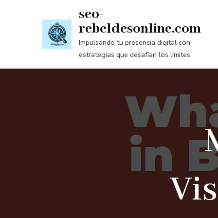
Saltar
seo-
al
rebeldesonline.com
contenido
Impulsando tu presencia digital con
(presiona
estrategias que desafían los límites.
la
tecla
Intro)
Vis