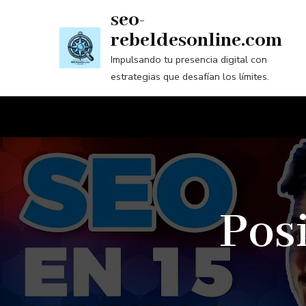
Saltar
seo-
al
rebeldesonline.com
contenido
Impulsando tu presencia digital con
(presiona
estrategias que desafían los límites.
la
tecla
Intro)
Pos