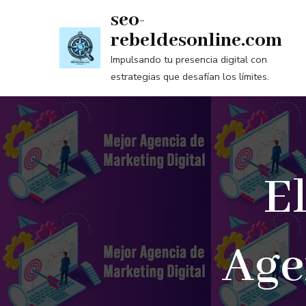
Saltar
seo-
al
rebeldesonline.com
contenido
Impulsando tu presencia digital con
(presiona
estrategias que desafían los límites.
la
tecla
Intro)
E
Age