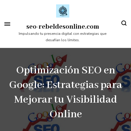
Saltar
al
contenido
seo-rebeldesonline.com
(presiona
Impulsando tu presencia digital con estrategias que
desafían los límites.
la
tecla
Intro)
Optimización SEO en
Google: Estrategias para
Mejorar tu Visibilidad
Online