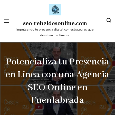
Saltar
al
contenido
seo-rebeldesonline.com
(presiona
Impulsando tu presencia digital con estrategias que
desafían los límites.
la
tecla
Intro)
Potencializa tu Presencia
en Línea con una Agencia
SEO Online en
Fuenlabrada