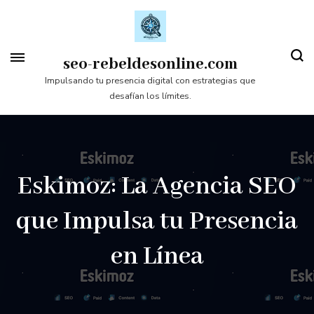
Saltar
al
contenido
seo-rebeldesonline.com
(presiona
Impulsando tu presencia digital con estrategias que
desafían los límites.
la
tecla
Intro)
Eskimoz: La Agencia SEO
que Impulsa tu Presencia
en Línea