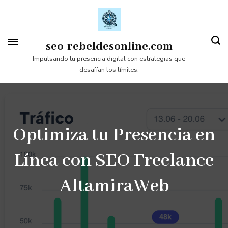
Saltar
al
contenido
seo-rebeldesonline.com
(presiona
Impulsando tu presencia digital con estrategias que
desafían los límites.
la
tecla
Intro)
Optimiza tu Presencia en
Línea con SEO Freelance
AltamiraWeb