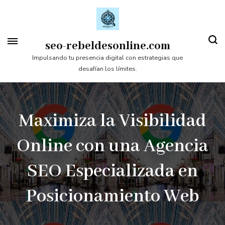
Saltar
al
contenido
seo-rebeldesonline.com
(presiona
Impulsando tu presencia digital con estrategias que
desafían los límites.
la
tecla
Intro)
Maximiza la Visibilidad
Online con una Agencia
SEO Especializada en
Posicionamiento Web