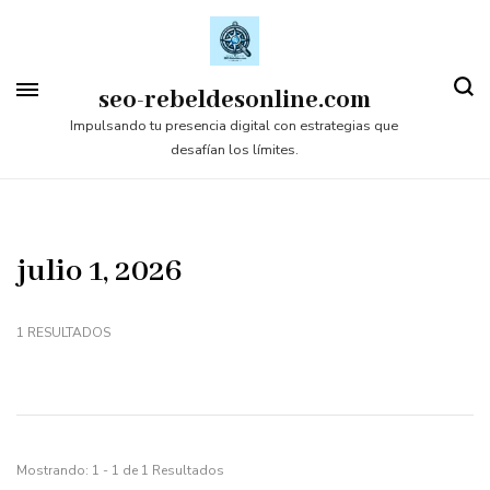
Saltar
al
contenido
seo-rebeldesonline.com
(presiona
Impulsando tu presencia digital con estrategias que
desafían los límites.
la
tecla
Intro)
julio 1, 2026
1 RESULTADOS
Mostrando: 1 - 1 de 1 Resultados