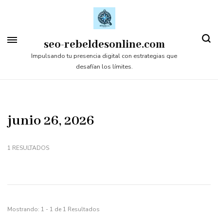
Saltar
al
contenido
seo-rebeldesonline.com
(presiona
Impulsando tu presencia digital con estrategias que
desafían los límites.
la
tecla
Intro)
junio 26, 2026
1 RESULTADOS
Mostrando: 1 - 1 de 1 Resultados