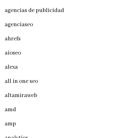
agencias de publicidad
agenciaseo
ahrefs
aioseo
alexa
all in one seo
altamiraweb
amd
amp
analytics