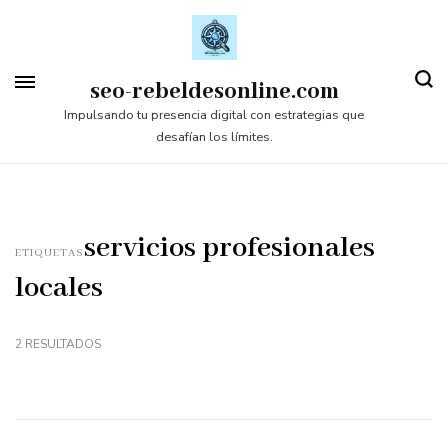
Saltar
al
contenido
seo-rebeldesonline.com
(presiona
Impulsando tu presencia digital con estrategias que
desafían los límites.
la
tecla
Intro)
servicios profesionales
ETIQUETAS
locales
2 RESULTADOS