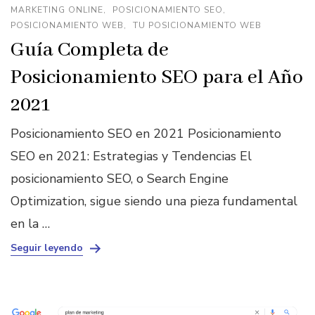
MARKETING ONLINE
POSICIONAMIENTO SEO
POSICIONAMIENTO WEB
TU POSICIONAMIENTO WEB
Guía Completa de
Posicionamiento SEO para el Año
2021
Posicionamiento SEO en 2021 Posicionamiento
SEO en 2021: Estrategias y Tendencias El
posicionamiento SEO, o Search Engine
Optimization, sigue siendo una pieza fundamental
en la …
Seguir leyendo