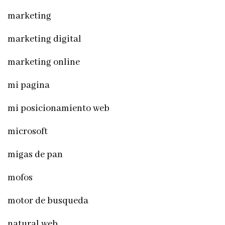
marketing
marketing digital
marketing online
mi pagina
mi posicionamiento web
microsoft
migas de pan
mofos
motor de busqueda
natural web