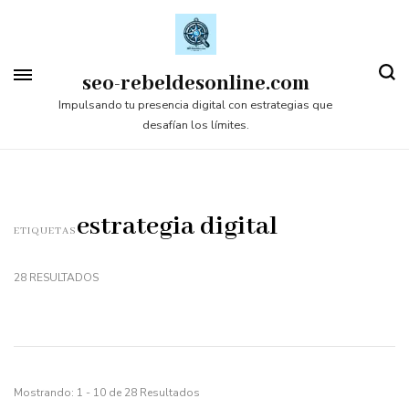
Saltar
al
contenido
seo-rebeldesonline.com
(presiona
Impulsando tu presencia digital con estrategias que
desafían los límites.
la
tecla
Intro)
estrategia digital
ETIQUETAS
28 RESULTADOS
Mostrando: 1 - 10 de 28 Resultados