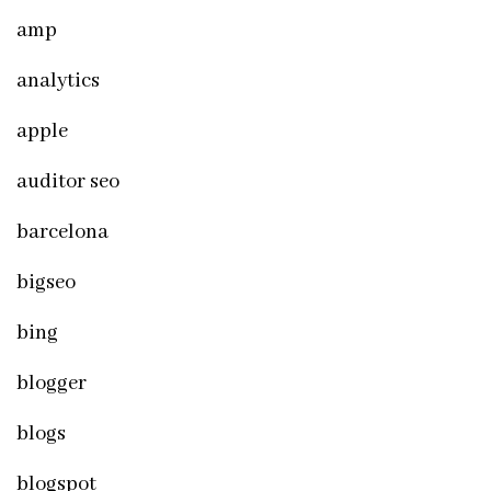
amp
analytics
apple
auditor seo
barcelona
bigseo
bing
blogger
blogs
blogspot