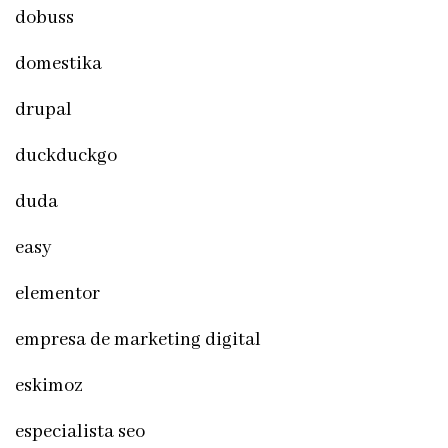
dobuss
domestika
drupal
duckduckgo
duda
easy
elementor
empresa de marketing digital
eskimoz
especialista seo