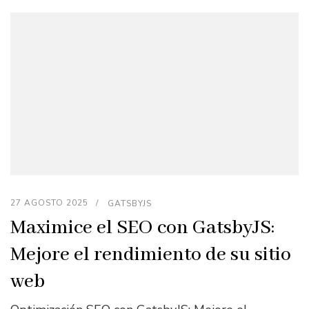
27 AGOSTO 2025
GATSBYJS
Maximice el SEO con GatsbyJS:
Mejore el rendimiento de su sitio
web