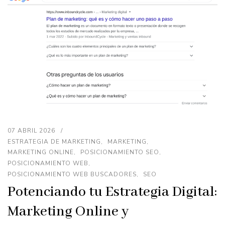
07 ABRIL 2026
ESTRATEGIA DE MARKETING
MARKETING
MARKETING ONLINE
POSICIONAMIENTO SEO
POSICIONAMIENTO WEB
POSICIONAMIENTO WEB BUSCADORES
SEO
Potenciando tu Estrategia Digital:
Marketing Online y