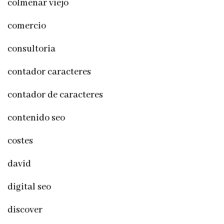
colmenar viejo
comercio
consultoria
contador caracteres
contador de caracteres
contenido seo
costes
david
digital seo
discover