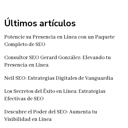
Últimos artículos
Potencie su Presencia en Línea con un Paquete
Completo de SEO
Consultor SEO Gerard González: Elevando tu
Presencia en Línea
Neil SEO: Estrategias Digitales de Vanguardia
Los Secretos del Éxito en Línea: Estrategias
Efectivas de SEO
Descubre el Poder del SEO: Aumenta tu
Visibilidad en Línea