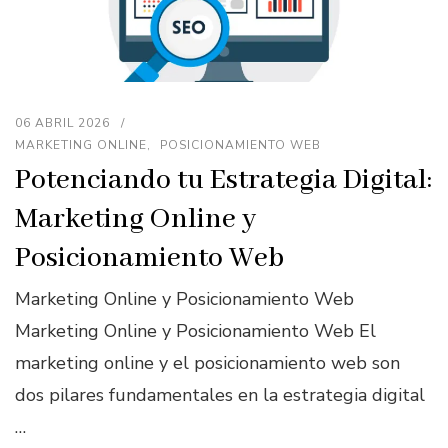
06 ABRIL 2026
MARKETING ONLINE
POSICIONAMIENTO WEB
Potenciando tu Estrategia Digital:
Marketing Online y
Posicionamiento Web
Marketing Online y Posicionamiento Web
Marketing Online y Posicionamiento Web El
marketing online y el posicionamiento web son
dos pilares fundamentales en la estrategia digital
…