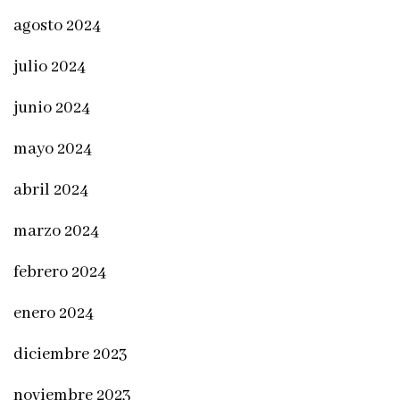
agosto 2024
julio 2024
junio 2024
mayo 2024
abril 2024
marzo 2024
febrero 2024
enero 2024
diciembre 2023
noviembre 2023