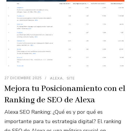
27 DICIEMBRE 2025
ALEXA
SITE
Mejora tu Posicionamiento con el
Ranking de SEO de Alexa
Alexa SEO Ranking: ¿Qué es y por qué es
importante para tu estrategia digital? El ranking
de SEO de Alexa es una métrica crucial en …