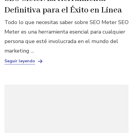
Definitiva para el Éxito en Línea
Todo lo que necesitas saber sobre SEO Meter SEO
Meter es una herramienta esencial para cualquier
persona que esté involucrada en el mundo del
marketing …
Seguir leyendo