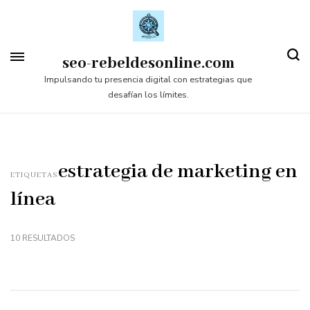
Saltar
al
contenido
seo-rebeldesonline.com
(presiona
Impulsando tu presencia digital con estrategias que
desafían los límites.
la
tecla
Intro)
estrategia de marketing en
ETIQUETAS
línea
10 RESULTADOS