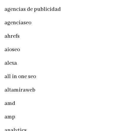
agencias de publicidad
agenciaseo
ahrefs
aioseo
alexa
all in one seo
altamiraweb
amd
amp
analytics