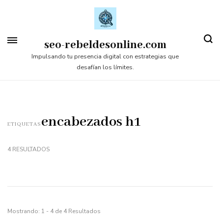
Saltar
al
contenido
seo-rebeldesonline.com
(presiona
Impulsando tu presencia digital con estrategias que
desafían los límites.
la
tecla
Intro)
encabezados h1
ETIQUETAS
4 RESULTADOS
Mostrando: 1 - 4 de 4 Resultados